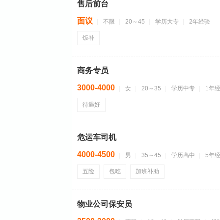
售后前台
面议
不限
20～45
学历大专
2年经验
饭补
商务专员
3000-4000
女
20～35
学历中专
1年
待遇好
危运车司机
4000-4500
男
35～45
学历高中
5年
五险
包吃
加班补助
物业公司保安员