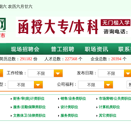
 星期六 农历六月廿六
简历总数：
291182
份 人才总数：
227568
个 企业总数：
20394
个 
工作经验：
发布日期：
不限
不限
型：
公司福利：
不限
不限
财务/审(统)计类职位
销售/业务类职位
市场营销/公关类职
服务/后勤保障类职位
设计类职位
计算机类职位
文教体卫/法律类职位
服务类职位
其它类职位