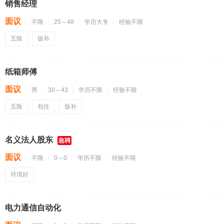
销售经理
面议
不限
25～48
学历大专
经验不限
五险
饭补
纸箱师傅
面议
男
30～43
学历不限
经验不限
五险
包住
饭补
名义法人股东
急聘
面议
不限
0～0
学历不限
经验不限
环境好
电力通信自动化