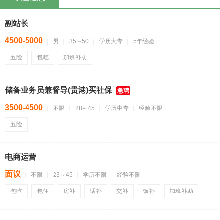
副站长
4500-5000
男
35～50
学历大专
5年经验
五险
包吃
加班补助
储备业务员兼督导(贵港)买社保
急聘
3500-4500
不限
28～45
学历中专
经验不限
五险
电商运营
面议
不限
23～45
学历不限
经验不限
包吃
包住
房补
话补
交补
饭补
加班补助