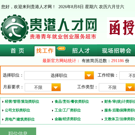
您好，欢迎来到贵港人才网！
2026年8月8日 星期六 农历六月廿六
最新官方网站统计：
有效简历总数：
291186
份 
选择职位：
工作经验：
不
月薪要求：
工作类型：
不限
不限
经营/管理/策划类职位
食品/烹饪/餐饮类职位
财务/审(统)计类职
公司文职类职位
工业/工厂类职位
服务/后勤保障类职
金融/经济类职位
文教体卫/法律类职
房地产/建筑类职位
职位信息