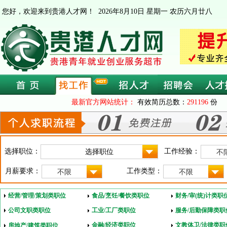
您好，欢迎来到贵港人才网！
2026年8月10日 星期一 农历六月廿八
最新官方网站统计：
有效简历总数：
291196
份 
选择职位：
工作经验：
不
月薪要求：
工作类型：
不限
不限
经营/管理/策划类职位
食品/烹饪/餐饮类职位
财务/审(统)计类职
公司文职类职位
工业/工厂类职位
服务/后勤保障类职
金融/经济类职位
文教体卫/法律类职
房地产/建筑类职位