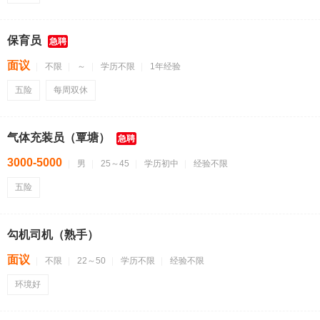
保育员
急聘
面议
不限
～
学历不限
1年经验
五险
每周双休
气体充装员（覃塘）
急聘
3000-5000
男
25～45
学历初中
经验不限
五险
勾机司机（熟手）
面议
不限
22～50
学历不限
经验不限
环境好