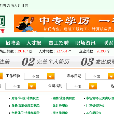
 星期四 农历六月廿四
简历总数：
291167
份 人才总数：
227564
个 企业总数：
20390
个 
工作经验：
发布日期：
不限
不限
型：
公司福利：
不限
不限
财务/审(统)计类职位
销售/业务类职位
市场营销/公关类职
服务/后勤保障类职位
设计类职位
计算机类职位
文教体卫/法律类职位
服务类职位
其它类职位