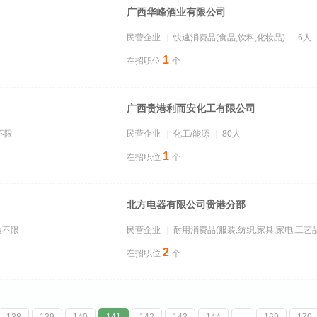
广西华峰酒业有限公司
民营企业
快速消费品(食品,饮料,化妆品)
6人
1
在招职位
个
广西贵港利而安化工有限公司
不限
民营企业
化工/能源
80人
1
在招职位
个
北方电器有限公司贵港分部
验不限
民营企业
耐用消费品(服装,纺织,家具,家电,工艺品
2
在招职位
个
138
139
140
141
142
143
144
...
169
170