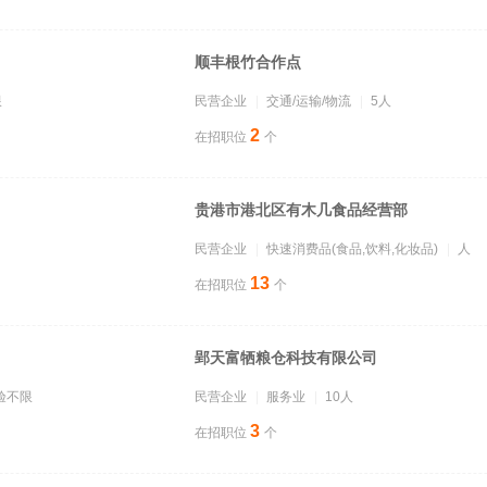
顺丰根竹合作点
限
民营企业
交通/运输/物流
5人
2
在招职位
个
贵港市港北区有木几食品经营部
民营企业
快速消费品(食品,饮料,化妆品)
人
13
在招职位
个
郢天富牺粮仓科技有限公司
验不限
民营企业
服务业
10人
3
在招职位
个