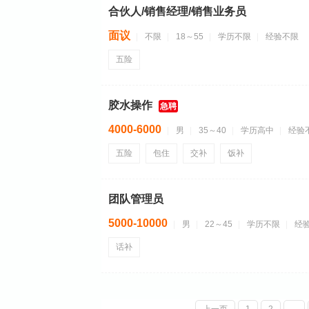
合伙人/销售经理/销售业务员
面议
不限
18～55
学历不限
经验不限
五险
胶水操作
急聘
4000-6000
男
35～40
学历高中
经验
五险
包住
交补
饭补
团队管理员
5000-10000
男
22～45
学历不限
经
话补
上一页
1
2
...