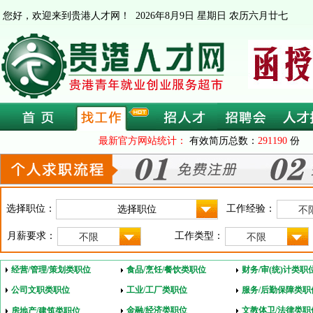
您好，欢迎来到贵港人才网！
2026年8月9日 星期日 农历六月廿七
最新官方网站统计：
有效简历总数：
291190
份 
选择职位：
工作经验：
不
月薪要求：
工作类型：
不限
不限
经营/管理/策划类职位
食品/烹饪/餐饮类职位
财务/审(统)计类职
公司文职类职位
工业/工厂类职位
服务/后勤保障类职
金融/经济类职位
文教体卫/法律类职
房地产/建筑类职位