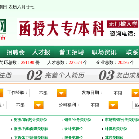
 星期日 农历六月廿七
简历总数：
291190
份 人才总数：
227574
个 企业总数：
20395
个 
工作经验：
发布日期：
不限
不限
型：
公司福利：
不限
不限
财务/审(统)计类职位
销售/业务类职位
市场营销/公关类职
服务/后勤保障类职位
设计类职位
计算机类职位
文教体卫/法律类职位
服务类职位
其它类职位