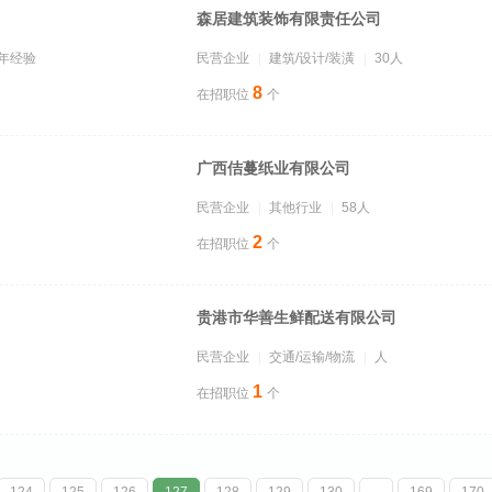
森居建筑装饰有限责任公司
1年经验
民营企业
建筑/设计/装潢
30人
8
在招职位
个
广西佶蔓纸业有限公司
民营企业
其他行业
58人
2
在招职位
个
贵港市华善生鲜配送有限公司
民营企业
交通/运输/物流
人
1
在招职位
个
124
125
126
127
128
129
130
...
169
170