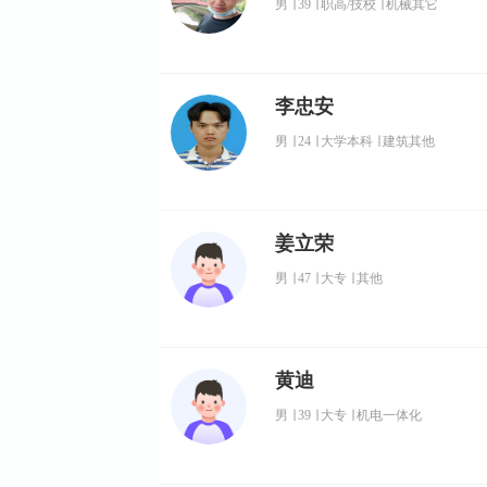
男
∣
39
∣
职高/技校
∣
机械其它
李忠安
男
∣
24
∣
大学本科
∣
建筑其他
姜立荣
男
∣
47
∣
大专
∣
其他
黄迪
男
∣
39
∣
大专
∣
机电一体化