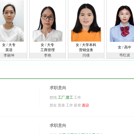
女 / 大专
女 / 大专
女 / 大学本科
女 / 高中
英语
工商管理
营销业务
韦红波
李丽坤
李艳
闫倩
求职意向
想找
工厂,普工
工作
想在
贵港
工作 薪资
面议
求职意向