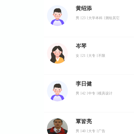
黄绍添
男
∣
23
∣
大学本科
∣
测绘其它
岑琴
女
∣
21
∣
大专
∣
不限
李日健
男
∣
42
∣
中专
∣
模具设计
覃皆亮
男
∣
40
∣
大专
∣
广告