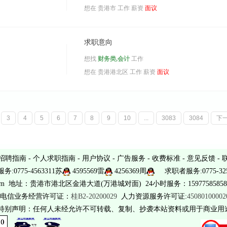
想在
贵港市
工作 薪资
面议
求职意向
想找
财务类,会计
工作
想在
贵港港北区
工作 薪资
面议
3
4
5
6
7
8
9
10
...
3083
3084
下
招聘指南
-
个人求职指南
-
用户协议
-
广告服务
-
收费标准
-
意见反馈
-
务:0775-4563311苏
4595569雷
4256369周
求职者服务:0775-325
sina.com 地址：贵港市港北区金港大道(万港城对面) 24小时服务：15977585858 
电信业务经营许可证：
桂B2-20200029
人力资源服务许可证:
4508010000
 特别声明：任何人未经允许不可转载、复制、抄袭本站资料或用于商业用