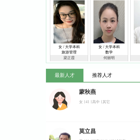
女 / 大学本科
女 / 大学本科
旅游管理
数学
梁正霞
何丽明
最新人才
推荐人才
蒙秋燕
女
∣
41
∣
高中
∣
其它
莫立昌