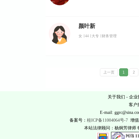
颜叶新
女
∣
44
∣
大专
∣
财务管理
上一页
1
2
关于我们
-
企业
客户服
E-mail: ggrc@
备案号：
桂ICP备11004064号-7
增值
本站法律顾问：杨炯芳律师