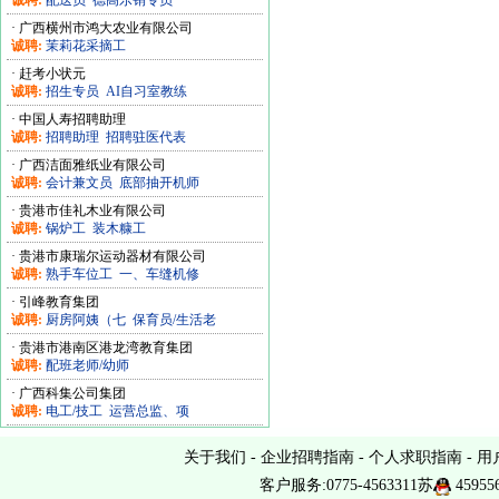
诚聘:
配送员
德高乐销专员
·
广西横州市鸿大农业有限公司
诚聘:
茉莉花采摘工
·
赶考小状元
诚聘:
招生专员
AI自习室教练
·
中国人寿招聘助理
诚聘:
招聘助理
招聘驻医代表
·
广西洁面雅纸业有限公司
诚聘:
会计兼文员
底部抽开机师
·
贵港市佳礼木业有限公司
诚聘:
锅炉工
装木糠工
·
贵港市康瑞尔运动器材有限公司
诚聘:
熟手车位工
一、车缝机修
·
引峰教育集团
诚聘:
厨房阿姨（七
保育员/生活老
·
贵港市港南区港龙湾教育集团
诚聘:
配班老师/幼师
·
广西科集公司集团
诚聘:
电工/技工
运营总监、项
关于我们
-
企业招聘指南
-
个人求职指南
-
用
客户服务:0775-4563311苏
45955