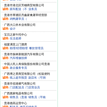
·
贵港市港北区芳穗商贸有限公司
诚聘:
跟车配送（不
业务员
·
贵港市覃塘区丹鑫家禽屠宰经营部
诚聘:
鸡鸭屠宰员（
·
广西大口井木业有限公司
诚聘:
会计
·
宝贝之家午托中心
诚聘:
生活老师
·
福宴满堂上门酒席
诚聘:
助理/经理助理
餐饮管理员
·
贵港市振林新能源汽车有限公司
诚聘:
汽车维修技师
·
中国人民人寿保险股份有限公司贵港
诚聘:
政企服务专员
·
广西博之昱商贸有限公司（松鼠便利
诚聘:
线上超市拣货
副店长（可倒
·
贵港市佰港燃气有限公司
诚聘:
门店配送员
门店营业员
·
广西惠家电器有限公司
诚聘:
销售员（贵港
销售员（平南
·
贵港德高运营中心