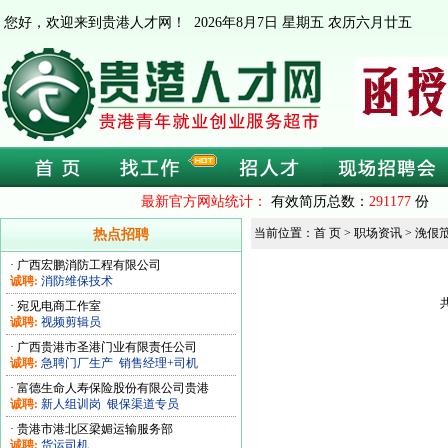
您好，欢迎来到贵港人才网！
2026年8月7日 星期五 农历六月廿五
最新官方网站统计：
有效简历总数：
291177
份 
当前位置：首 页 > 职场资讯 > 浼佷
热点招聘
·
广西宏鹏消防工程有限公司
诚聘:
消防维保技术
·
宛见电商工作室
诚聘:
视频剪辑员
·
广西贵港市圣港门业有限责任公司
诚聘:
急聘门厂生产
销售经理+司机
·
富德生命人寿保险股份有限公司贵港
诚聘:
新人组训岗
银保渠道专员
·
贵港市港北区梁媚运输服务部
诚聘:
货运司机