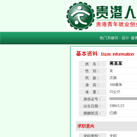
热门关键词：
设计
服
蒋某某
姓 名：
女
性 别：
汉族
民 族：
160厘米
身 高：
55公斤
体 重：
888888888888888
身份证号：
1986/1/23
出生日期：
已婚
婚姻状况：
求职意向
全职
求职类型：