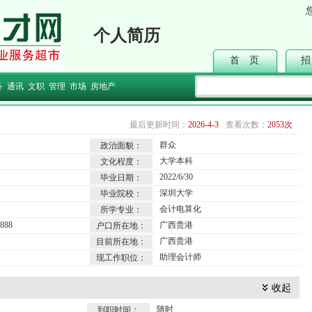
个人简历
首 页
招
务
通讯
文职
管理
市场
房地产
最后更新时间：
2026-4-3
查看次数：
2053次
群众
政治面貌：
大学本科
文化程度：
2022/6/30
毕业日期：
深圳大学
毕业院校：
会计电算化
所学专业：
888
广西贵港
户口所在地：
广西贵港
目前所在地：
助理会计师
现工作职位：
收起
随时
到职时间：