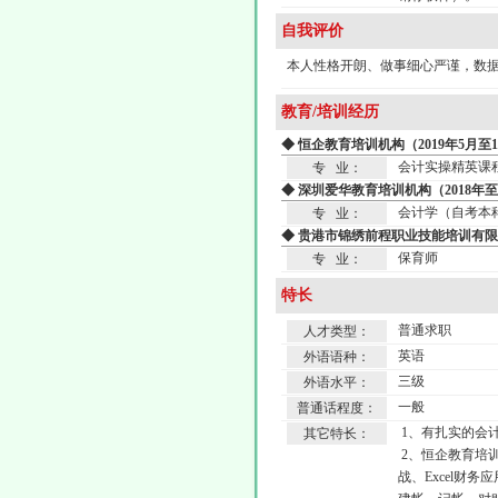
自我评价
本人性格开朗、做事细心严谨，数
教育/培训经历
◆ 恒企教育培训机构（2019年5月至
会计实操精英课
专 业：
◆ 深圳爱华教育培训机构（2018年至2
会计学（自考本
专 业：
◆ 贵港市锦绣前程职业技能培训有限公
保育师
专 业：
特长
普通求职
人才类型：
英语
外语语种：
三级
外语水平：
一般
普通话程度：
1、有扎实的会计
其它特长：
2、恒企教育培
战、Excel