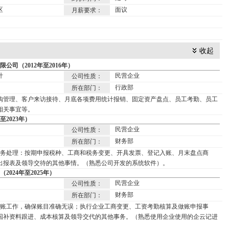
区
面议
月薪要求：
收起
公司（2012年至2016年）
计
民营企业
公司性质：
行政部
所在部门：
购管理、客户来访接待、月底各项费用统计报销、固定资产盘点、员工考勤、员工
相关事宜等。
至2023年）
民营企业
公司性质：
财务部
所在部门：
务处理：按期申报税种、工商和税务变更、开具发票、登记入账、月末盘点商
出报表及领导交待的其他事情。（熟悉公司开发的系统软件）。
024年至2025年）
民营企业
公司性质：
财务部
所在部门：
账工作，确保账目准确无误；执行企业工商变更、工资考勤核算及做账申报事
国补资料跟进、成本核算及领导交代的其他事务。（熟悉使用企业使用的企云记进