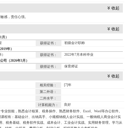
收起
据敏感，责任心强。
收起
11月）
程
初级会计职称
获得证书：
019年）
科）
2022年7月本科毕业
获得证书：
司（2026年3月）
保育师证
获得证书：
收起
[7]年
相关经验：
第二外语：
二外水平：
良好
计算机能力：
专业技能，熟悉会计核算、税务操作、熟悉财务软件、Excel、Word等办公软件。
训课程有：基础会计、出纳高手、小规模纳税人会计实战、一般纳税人商业会计实
财务应用、税务基础、税务软件实战、成本会计、工业会计实战、实用财务管理。学习从