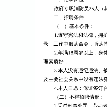
政府专职消防员
25
人（
二、招聘条件
（一）基本条件：
1.
遵守宪法和法律，拥
录，工作中服从命令，听从
2.
年满
18
周岁以上，身
理素质好；
3.
本人没有违纪违法、
及主要社会关系中没有违法
4.
本人自愿：保证签订
（二）不得招聘情形：
1.
受过刑事处罚、劳动