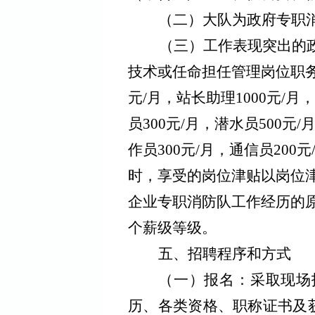
（二）
大队为
政府专职
（三）
工作表现突出的
技术或任命担任管理岗位职
元
/月，站长助理
1000
元
/月
员
300
元
/月，潜水员
500
元
/
作员
300
元
/月，通信
员
200
元
时，享受的岗位津贴以岗位
企业专职消防队工作经历的
个薪级等级。
五、招聘程序和方式
（一）
报名：采取现场
历、各类资格、职称证书及