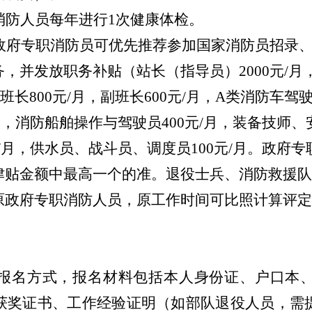
消防人员
每年进行
1
次健康体检
。
政府专职消防员可优先推荐参加国家消防员招录
务，并发放职务补贴（站长（指导员）
2000
元
/月
，班长
800
元
/月，副班长
600
元
/月，
A
类消防车驾
月，消防船舶操作与驾驶员
400
元
/月，装备技师
/月，供水员、战斗员、调度员
100
元
/月。政府
津贴金额中最高一个的准。
退役士兵、消防救援队
原政府专职消防人员，原工作时间可比照计算评定
报名方式，报名材料包括本人身份证、户口本
获奖证书、工作经验证明（如部队退役人员，需