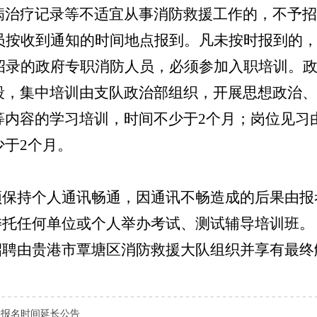
病治疗记录等不适宜从事消防救援工作的
，
不予招
员按收到通知的时间地点报到。凡未按时报到的
招
录的政府专职消防人员，必须参加入职
培训。
段，
集中培训
由支队
政治部
组织
，开展思想政治、
等内容的学习培训
，时间不少于
2
个月
；岗位见习
少于
2
个月
。
须保持个人通讯畅通，因通讯不畅造成的后果由报
委托任何单位或个人举办考试、测试辅导培训班。
招聘由贵港市覃塘区消防救援大队组织并享有最终
聘报名时间延长公告