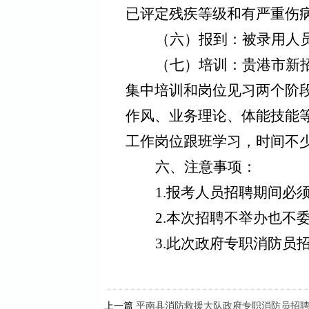
已评定残疾等级和有严重伤
（六）
报到：被录用人
（七）
培训：
贵港市
新
集中培训和岗位见习
两
个阶
作风
、业务理论
、
体能技能
工作岗位跟班学习，
时间不
六、注意事项：
1.
报考人员招聘期间必
2.
本次招聘不举办也不
3.
此次政府专职消防员
上一篇
平南县消防救援大队政府专职消防员招