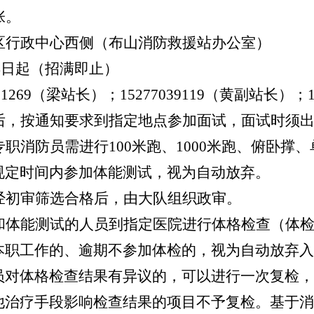
张。
区行政中心西侧（布山消防救援站办公室）
4
日起（招满即止）
71269
（梁站长）；
15277039119
（黄副站长）；
后，按通知要求到指定地点参加面试，面试时须
专职消防员需进行
100
米跑、
1000
米跑、俯卧撑、
规定时间内参加体能测试，视为自动放弃。
经初审筛选合格后，由大队组织政审。
和体能测试的人员到指定医院进行体格检查（体
本职工作的、逾期不参加体检的，视为自动放弃入
员
对体格检查结果有
异议
的
，
可以进行一次复检，
他治疗手段影响检查结果的项目不予复检。基于消