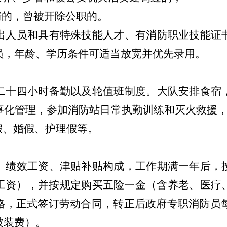
清的，曾被开除公职的。
出人员和具有特殊技能人才、有消防职业技能证
员，年龄、学历条件可适当放宽并优先录用。
二十四小时备勤以及轮值班制度。
大队安排食宿
事化管理，参加消防站日常执勤训练和灭火救援
假、
婚假、护理假等
。
、绩效工资、津贴补贴构成，工作期满一年后，
工资）
，
并
按规定购买五险一金
（
含养老、医疗
格，正式签订劳动合同，转正后政府专职消防员
被装费）。