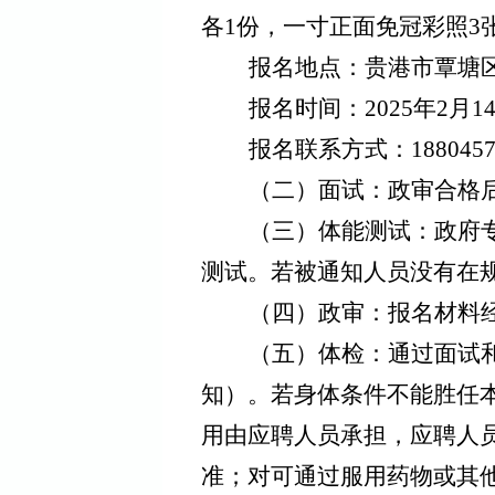
各
1
份，一寸正面免冠彩照
3
报名地点：贵港市覃塘
报名时间：
2025
年
2
月
1
报名联系方式：
188045
（二）
面试：政审合格
（三）
体能测试：政府
测试。若被通知人员没有在
（四）
政审：报名材料
（五）
体检：通过面试
知）。若身体条件不能胜任
用由应聘人员承担，应聘人
准
；
对可通过服用药物或其