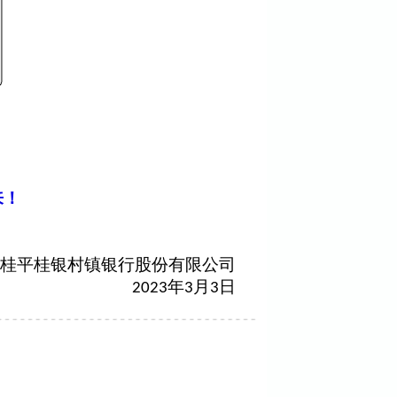
来！
桂平桂银村镇银行股份有限公司
年
月
日
2023
3
3