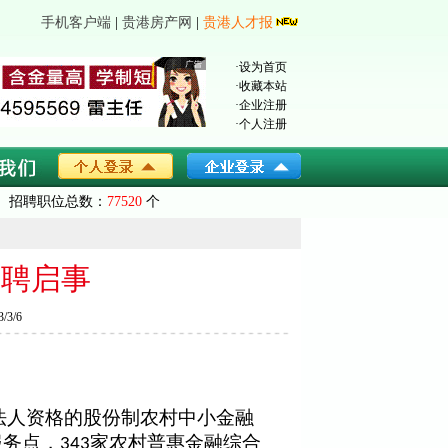
手机客户端
|
贵港房产网
|
贵港人才报
·
设为首页
·
收藏本站
·
企业注册
·
个人注册
招聘职位总数：
77520
个
招聘启事
3/6
法人资格的股份制农村中小金融
服务点，
家农村普惠金融综合
343