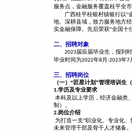
服务点，金融服务覆盖桂平全市
广西桂平桂银村镇银行以
“
地、深耕县域，致力服务地方经
实金融保障。先后荣获“全国十佳
二、招聘对象
届应届毕业生，报到
2023
毕业时间为
年
月
年
2022
8
-2023
7
三、招聘岗位
（一）
“匠星计划”管理培训生
学历及专业要求
1.
本科及以上学历，经济金融类
制）。
岗位介绍
2.
为打造一支
“职业化、专业化、
未来管理干部及骨干人才储备。