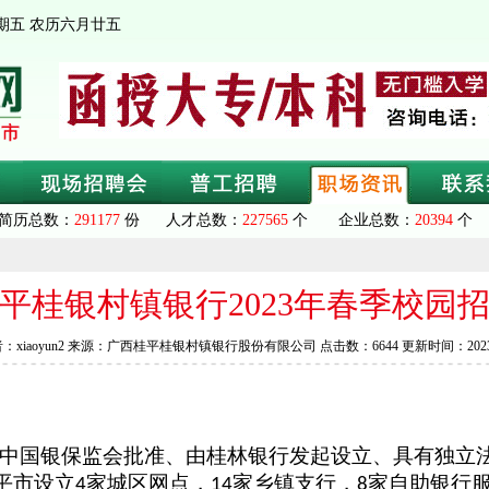
 星期五 农历六月廿五
简历总数：
291177
份 人才总数：
227565
个 企业总数：
20394
个 
平桂银村镇银行2023年春季校园
：xiaoyun2 来源：广西桂平桂银村镇银行股份有限公司 点击数：6644 更新时间：2023/
中国银保监会批准、由桂林银行发起设立、具有独立
平市设立
家城区网点，
家乡镇支行，
家自助银行
4
14
8