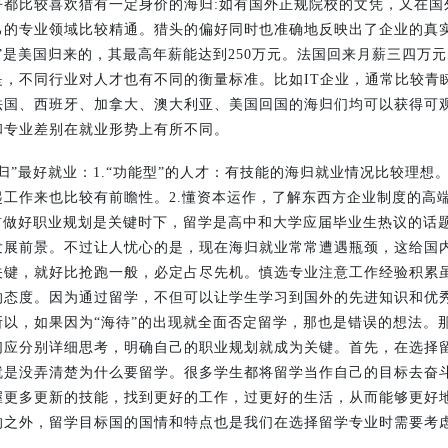
乎都比较喜欢猎有一定身价的海归:如有国外正规院校的文凭，又在国
己的专业领域比较精通。猎头的偏好同时也准确地反映出了企业的真
”是美国归来的，其最高年薪能达到250万元。法国回来月薪三四万
是，不同行业对人才也有不同的衡量标准。比如IT企业，通常比较青
、西班牙、加拿大、澳大利亚、美国回国的海归们均可以获得可观的薪酬
和专业差别在就业形势上有所不同。
归”最好就业：1.“功能型”的人才：有技能的海归就业情况比较理想
工作来也比较有前瞻性。2.懂资本运作，了解东西方企业制度的高端
前做好职业规划是关键时下，留学是高中和大学应届毕业生热议的话
发展前景。不过让人忧心的是，现在海归就业常常遭遇瓶颈，这给国
关键，就好比抢跑一般，必定占尽先机。慎选专业注意工作经验积累
的态度。因为通过留学，不但可以让学生学习到国外的先进知识和优
以，如果因为“海待”的出现就全面否定留学，那也是错误的想法。
们应分别详细思考，明确自己的职业规划就成为关键。首先，在选择
就是没弄清楚为什么要留学。很多学生都将留学当作自己的目标去奋
握更多更新的技能，找到更好的工作，过更好的生活，从而能够更好
的之外，留学目标国的国情和特点也是我们在选择留学专业时需要考