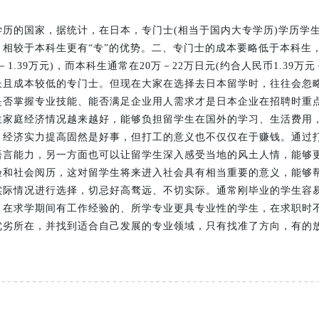
历的国家，据统计，在日本，专门士(相当于国内大专学历)学历学
相较于本科生更有“专”的优势。二、专门士的成本要略低于本科生
万－1.39万元)，而本科生通常在20万－22万日元(约合人民币1.39万
且成本较低的专门士。但现在大家在选择去日本留学时，往往会忽略
是否掌握专业技能、能否满足企业用人需求才是日本企业在招聘时重
生家庭经济情况越来越好，能够负担留学生在国外的学习、生活费用
。经济实力提高固然是好事，但打工的意义也不仅仅在于赚钱。通过
语言能力，另一方面也可以让留学生深入感受当地的风土人情，能够
验和社会阅历，这对留学生将来进入社会具有相当重要的意义，能够
实际情况进行选择，切忌好高骛远、不切实际。通常刚毕业的学生容
，在求学期间有工作经验的、所学专业更具专业性的学生，在求职时
优劣所在，并找到适合自己发展的专业领域，只有找准了方向，有的