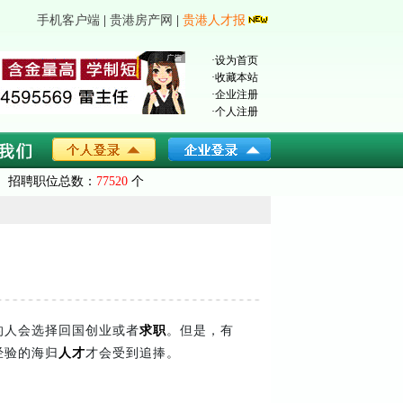
手机客户端
|
贵港房产网
|
贵港人才报
·
设为首页
·
收藏本站
·
企业注册
·
个人注册
招聘职位总数：
77520
个
的人会选择回国创业或者
求职
。但是，有
经验的海归
人才
才会受到追捧。