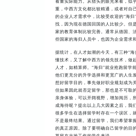
看重实际能力。从猎头的眼光来看，似
重，中西方文化都比较精通，或者对自
的企业人才需求中，比较受欢迎的“海归
找，因为现在德国回国的人比较少。但
家的教育体制比较完善。通常从德国、法国
些国家的海归人员中，也因为企业需求
据统计，在人才如潮的今天，有三种“海
懂技术，又了解中西方的领先技术，做起
人才，如精算师。“海归”就业抢跑留学
他们更充分的升学选择和更宽广的人生
想好留学目的，事先做好职业规划成为
但如果因此就否定留学，那也是不可取
亲身体验，可以开阔视野，增加阅历，所
成海待呢？提出以上几大因素之后，我
很多学生在选择留学时存在一个误区，
不是最终结果。通过留学，我们希望掌
的真正原因。除了要明确自己留学的目
算留在当地工作的学生来说。