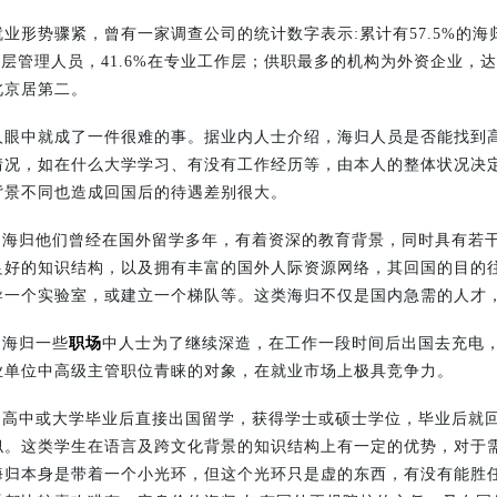
业形势骤紧，曾有一家调查公司的统计数字表示:累计有57.5%的海
中层管理人员，41.6%在专业工作层；供职最多的机构为外资企业，达
北京居第二。
人眼中就成了一件很难的事。据业内人士介绍，海归人员是否能找到
情况，如在什么大学学习、有没有工作经历等，由本人的整体状况决
背景不同也造成回国后的待遇差别很大。
的海归他们曾经在国外留学多年，有着资深的教育背景，同时具有若
良好的知识结构，以及拥有丰富的国外人际资源网络，其回国的目的
导一个实验室，或建立一个梯队等。这类海归不仅是国内急需的人才
的海归一些
职场
中人士为了继续深造，在工作一段时间后出国去充电
业单位中高级主管职位青睐的对象，在就业市场上极具竞争力。
。高中或大学毕业后直接出国留学，获得学士或硕士学位，毕业后就
似。这类学生在语言及跨文化背景的知识结构上有一定的优势，对于
海归本身是带着一个小光环，但这个光环只是虚的东西，有没有能胜