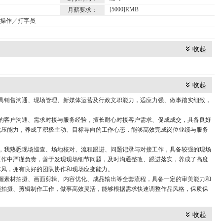
[5000]RMB
月薪要求：
脑操作／打字员
收起
收起
具销售沟通、现场管理、新媒体运营及行政文职能力，适应力强、做事踏实细致，
的客户沟通、需求对接与服务经验，擅长耐心对接客户需求、促成成交，具备良好
抗压能力，养成了积极主动、目标导向的工作心态，能够高效完成岗位业绩与服务
，我熟悉现场巡查、场地核对、流程跟进、问题记录与对接工作，具备较强的现场
工作中严谨负责，善于发现现场细节问题，及时沟通整改、跟进落实，养成了高度
作风，拥有良好的团队协作和现场应变能力。
握素材拍摄、画面剪辑、内容优化、成品输出等全套流程，具备一定的审美能力和
频拍摄、剪辑制作工作，做事高效灵活，能够根据需求快速调整作品风格，保质保
收起