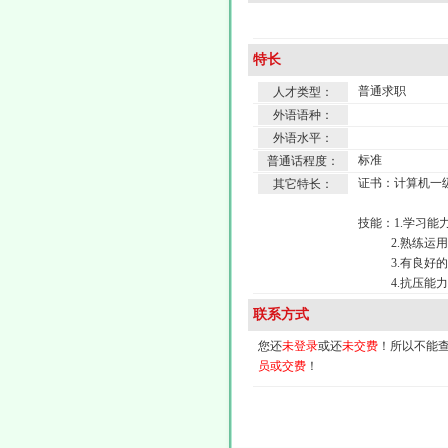
特长
普通求职
人才类型：
外语语种：
外语水平：
标准
普通话程度：
证书：计算机一
其它特长：
技能：1.学习能
2.熟练运用W
3.有良好的沟
4.抗压能力
联系方式
您还
未登录
或还
未交费
！所以不能查看
员或交费
！