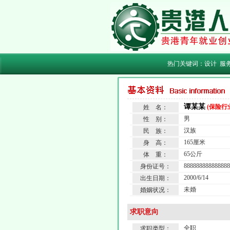
热门关键词：
设计
服
谭某某
(保险行
姓 名：
男
性 别：
汉族
民 族：
165厘米
身 高：
65公斤
体 重：
888888888888888
身份证号：
2000/6/14
出生日期：
未婚
婚姻状况：
求职意向
全职
求职类型：