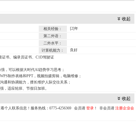
收起
[2]年
相关经验：
第二外语：
二外水平：
良好
计算机能力：
级证书、编录员证书、C1D驾驶证
力强，可以根据大时代AI趋势学习思考；
PS制作表格和PPT，视频拍摄剪辑，电脑维修；
通和协调能力，擅长维护人际交往关系；
强，适应轮班、节假日加班。
收起
个人联系信息！服务热线：0775-4256369 会员请
登录
！ 非会员请
注册企业会