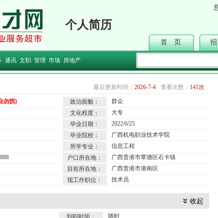
个人简历
首 页
招
务
通讯
文职
管理
市场
房地产
最后更新时间：
2026-7-4
查看次数：
141次
业勿扰)
群众
政治面貌：
大专
文化程度：
2022/6/25
毕业日期：
广西机电职业技术学院
毕业院校：
信息工程
所学专业：
888
广西贵港市覃塘区石卡镇
户口所在地：
广西贵港市港南区
目前所在地：
技术员
现工作职位：
收起
随时
到职时间：