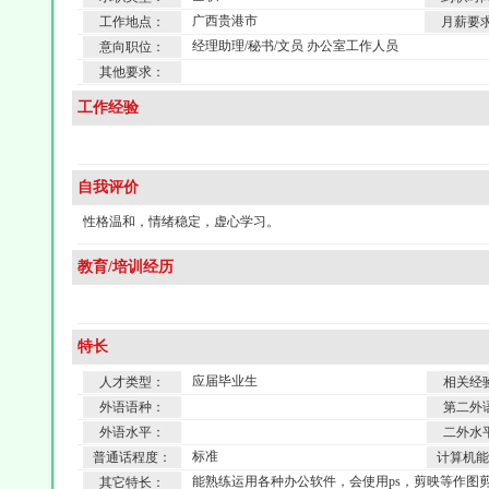
广西贵港市
工作地点：
月薪要
经理助理/秘书/文员 办公室工作人员
意向职位：
其他要求：
工作经验
自我评价
性格温和，情绪稳定，虚心学习。
教育/培训经历
特长
应届毕业生
人才类型：
相关经
外语语种：
第二外
外语水平：
二外水
标准
普通话程度：
计算机能
能熟练运用各种办公软件，会使用ps，剪映等作图
其它特长：