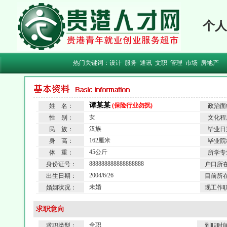
个人
热门关键词：
设计
服务
通讯
文职
管理
市场
房地产
谭某某
(保险行业勿扰)
姓 名：
政治面
女
性 别：
文化程
汉族
民 族：
毕业日
162厘米
身 高：
毕业院
45公斤
体 重：
所学专
888888888888888888
身份证号：
户口所
2004/6/26
出生日期：
目前所
未婚
婚姻状况：
现工作
求职意向
全职
求职类型：
到职时