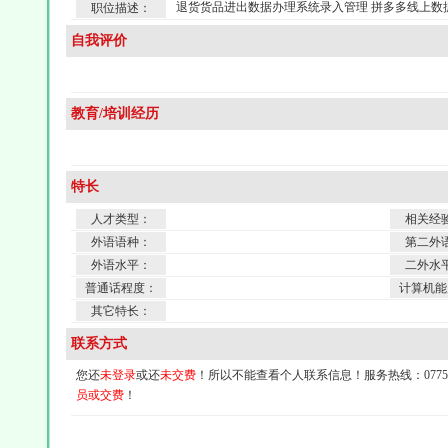
退货货品进出数据办理系统录入管理 拼多多线上数
职位描述：
自我评价
教育/培训经历
特长
人才类型：
相关经
外语语种：
第二外
外语水平：
二外水
普通话程度：
计算机能
其它特长：
联系方式
您还
未登录
或还
未交费
！所以不能查看个人联系信息！服务热线：0775-4
员或交费
！