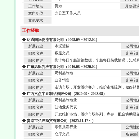
贵港
工作地点：
月薪要
办公室工作人员
意向职位：
其他要求：
工作经验
◆ 达通国际物流有限公司（2008.09～2012.02）
水泥运输
所属行业：
公司性
客服文员
职位名称：
所在部
统计每日车船运输数据，车船每日装载情况，汇总
职位描述：
◆ 广东温氏乳液有限公司（2016.08～2020.02）
奶制品制造
所属行业：
公司性
业务销售
职位名称：
所在部
走访市场，开发维护客户，维护市场陈列，做好销
职位描述：
◆ 广西六点半豆制品有限公司（2020.09～2023.08）
奶制品制造业
所属行业：
公司性
驻地业务代表
职位名称：
所在部
开发维护市场，维护市场陈列，库存，配合协助经
职位描述：
◆ 贵港市弘洋商贸有限公司（2025.11.17～）
零售批发行业
所属行业：
公司性
仓库文员
职位名称：
所在部