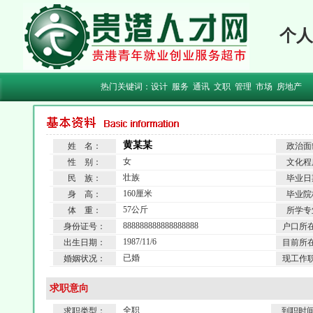
个人
热门关键词：
设计
服务
通讯
文职
管理
市场
房地产
黄某某
姓 名：
政治面
女
性 别：
文化程
壮族
民 族：
毕业日
160厘米
身 高：
毕业院
57公斤
体 重：
所学专
888888888888888888
身份证号：
户口所
1987/11/6
出生日期：
目前所
已婚
婚姻状况：
现工作
求职意向
全职
求职类型：
到职时