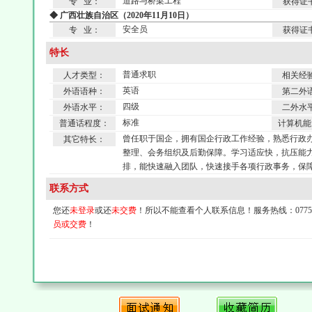
道路与桥梁工程
专 业：
获得证
◆ 广西壮族自治区（2020年11月10日）
安全员
专 业：
获得证
特长
普通求职
人才类型：
相关经
英语
外语语种：
第二外
四级
外语水平：
二外水
标准
普通话程度：
计算机能
曾任职于国企，拥有国企行政工作经验，熟悉行政
其它特长：
整理、会务组织及后勤保障。学习适应快，抗压能
排，能快速融入团队，快速接手各项行政事务，保
联系方式
您还
未登录
或还
未交费
！所以不能查看个人联系信息！服务热线：0775-4
员或交费
！