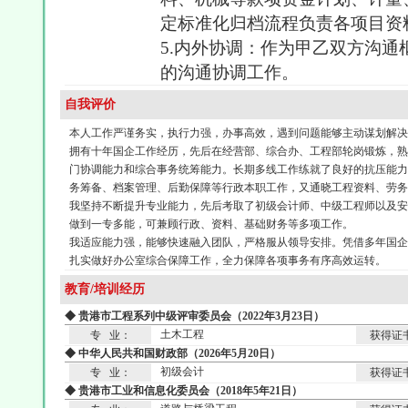
定标准化归档流程负责各项目资
5.内外协调：作为甲乙双方沟
的沟通协调工作。
自我评价
本人工作严谨务实，执行力强，办事高效，遇到问题能够主动谋划解决
拥有十年国企工作经历，先后在经营部、综合办、工程部轮岗锻炼，
门协调能力和综合事务统筹能力。长期多线工作练就了良好的抗压能
务筹备、档案管理、后勤保障等行政本职工作，又通晓工程资料、劳务
我坚持不断提升专业能力，先后考取了初级会计师、中级工程师以及
做到一专多能，可兼顾行政、资料、基础财务等多项工作。
我适应能力强，能够快速融入团队，严格服从领导安排。凭借多年国
扎实做好办公室综合保障工作，全力保障各项事务有序高效运转。
教育/培训经历
◆ 贵港市工程系列中级评审委员会（2022年3月23日）
土木工程
专 业：
获得证
◆ 中华人民共和国财政部（2026年5月20日）
初级会计
专 业：
获得证
◆ 贵港市工业和信息化委员会（2018年5年21日）