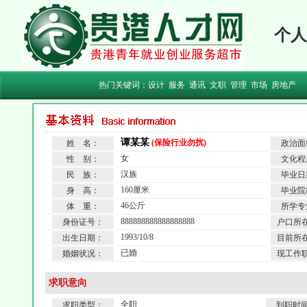
个人
热门关键词：
设计
服务
通讯
文职
管理
市场
房地产
谭某某
(保险行业勿扰)
姓 名：
政治面
女
性 别：
文化程
汉族
民 族：
毕业日
160厘米
身 高：
毕业院
46公斤
体 重：
所学专
888888888888888888
身份证号：
户口所
1993/10/8
出生日期：
目前所
已婚
婚姻状况：
现工作
求职意向
全职
求职类型：
到职时