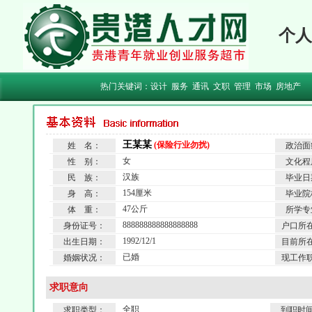
个人
热门关键词：
设计
服务
通讯
文职
管理
市场
房地产
王某某
(保险行业勿扰)
姓 名：
政治面
女
性 别：
文化程
汉族
民 族：
毕业日
154厘米
身 高：
毕业院
47公斤
体 重：
所学专
888888888888888888
身份证号：
户口所
1992/12/1
出生日期：
目前所
已婚
婚姻状况：
现工作
求职意向
全职
求职类型：
到职时