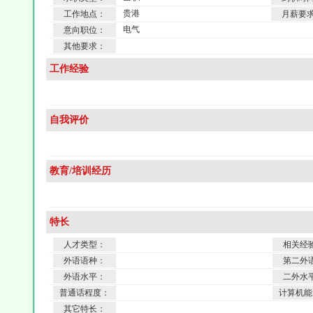
贵港
工作地点：
月薪要
电气
意向职位：
其他要求：
工作经验
自我评价
教育/培训经历
特长
人才类型：
相关经
外语语种：
第二外
外语水平：
二外水
普通话程度：
计算机能
其它特长：