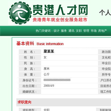
个人
热门关键词：
设计
服务
通讯
文职
管理
市场
房地产
梁某某
姓 名：
政治面
女
性 别：
文化程
民 族：
毕业日
厘米
身 高：
毕业院
公斤
体 重：
所学专
888888888888888888
身份证号：
户口所
2000/4/9
出生日期：
目前所
婚姻状况：
现工作
求职意向
全职
求职类型：
到职时