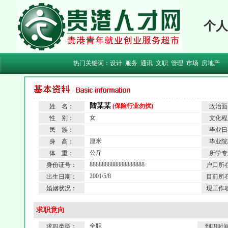
个人
热门关键词：
设计
服务
通讯
文职
管理
市场
房地产
陆某某
(保险行业勿扰)
姓 名：
政治面
女
性 别：
文化程
民 族：
毕业日
厘米
身 高：
毕业院
公斤
体 重：
所学专
888888888888888888
身份证号：
户口所
2001/5/8
出生日期：
目前所
婚姻状况：
现工作
求职意向
全职
求职类型：
到职时