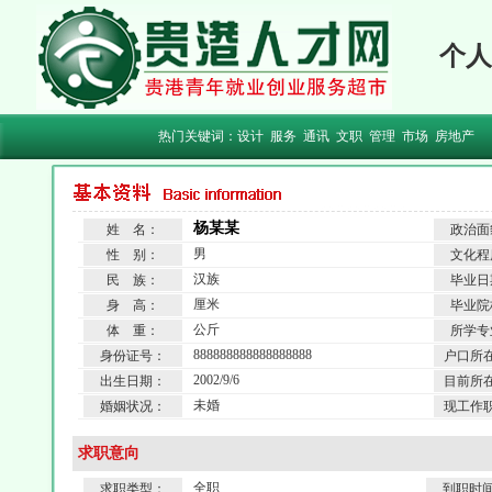
个人
热门关键词：
设计
服务
通讯
文职
管理
市场
房地产
杨某某
姓 名：
政治面
男
性 别：
文化程
汉族
民 族：
毕业日
厘米
身 高：
毕业院
公斤
体 重：
所学专
888888888888888888
身份证号：
户口所
2002/9/6
出生日期：
目前所
未婚
婚姻状况：
现工作
求职意向
全职
求职类型：
到职时