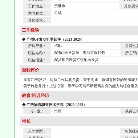
贵港市
工作地点：
月薪要
司机
意向职位：
其他要求：
工作经验
◆ 广州GF发动机零部件（2023-2026）
汽配
所属行业：
公司性
配/拣/理/送货员，电商客服打包
职位名称：
所在部
配货拣货理货打包配送发货
职位描述：
自我评价
持有C1驾驶证，对待工作认真负责，善于沟通、协调有较强的组织能
善于施教并行；上进心强、勤于学习能不断提高自身的能力与综合素质
教育/培训经历
◆ 广西物流职业技术学院（2020-2023）
汽检
专 业：
获得证
特长
人才类型：
相关经