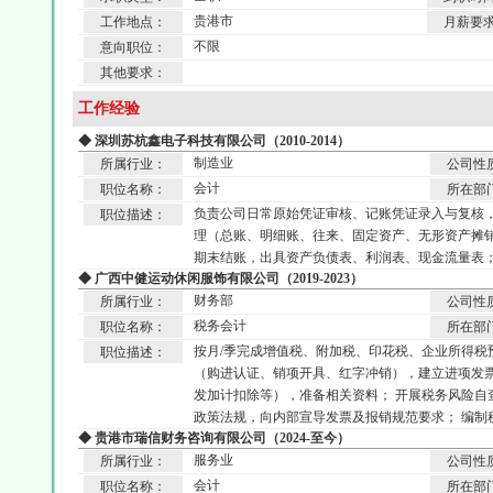
贵港市
工作地点：
月薪要
不限
意向职位：
其他要求：
工作经验
◆ 深圳苏杭鑫电子科技有限公司（2010-2014）
制造业
所属行业：
公司性
会计
职位名称：
所在部
负责公司日常原始凭证审核、记账凭证录入与复核，
职位描述：
理（总账、明细账、往来、固定资产、无形资产摊销
期末结账，出具资产负债表、利润表、现金流量表
◆ 广西中健运动休闲服饰有限公司（2019-2023）
财务部
所属行业：
公司性
税务会计
职位名称：
所在部
按月/季完成增值税、附加税、印花税、企业所得税
职位描述：
（购进认证、销项开具、红字冲销），建立进项发票
发加计扣除等），准备相关资料； 开展税务风险自
政策法规，向内部宣导发票及报销规范要求； 编制
◆ 贵港市瑞信财务咨询有限公司（2024-至今）
服务业
所属行业：
公司性
会计
职位名称：
所在部