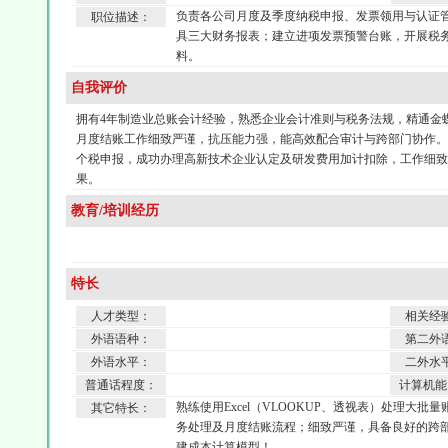
负责各公司月度及季度纳税申报、发票领用与认证
职位描述：
具三大财务报表；建立进项发票预警台账，开展税
料。
自我评价
拥有4年制造业总账会计经验，熟悉企业会计准则与税务法规，精通金蝶与
月度结账工作细致严谨，抗压能力强，能高效配合审计与跨部门协作。
个税申报，成功办理高新技术企业认定及研发费用加计扣除，工作细
果。
教育/培训经历
特长
人才类型：
相关经
外语语种：
第二外
外语水平：
二外水
普通话程度：
计算机能
熟练使用Excel（VLOOKUP、透视表）处理大
其它特长：
务处理及月度结账流程；细致严谨，具备良好的跨
建成本计算模型！