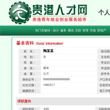
个人
热门关键词：
设计
服务
通讯
文职
管理
市场
房地产
陶某某
姓 名：
政治面
女
性 别：
文化程
民 族：
毕业日
厘米
身 高：
毕业院
公斤
体 重：
所学专
888888888888888888
身份证号：
户口所
1986/8/17
出生日期：
目前所
婚姻状况：
现工作
求职意向
全职
求职类型：
到职时