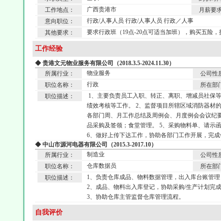
广西贵港市
工作地点：
月薪要
行政/人事人员 行政/人事人员 行政／人事
意向职位：
要求行政班（19点-20点可适当加班），购买五险，
其他要求：
工作经验
◆ 贵港文元物业服务有限公司（2018.3.5-2024.11.30）
物业服务
所属行业：
公司性
行政
职位名称：
所在部
1、主要负责员工入职、转正、离职、增减员社保
职位描述：
绩效考核等工作。 2、监督项目所辖区域消防器材的
各部门周、月工作总结及周例会、月度例会会议纪要
品采购及签领；食堂管理。 5、采购物料单、请示
6、做好上传下达工作，协助各部门工作开展，完成
◆ 中山市源河电器有限公司（2015.3-2017.10）
制造业
所属行业：
公司性
仓库数据员
职位名称：
所在部
1、负责仓库成品、物料数据管理，出入库台账管
职位描述：
2、成品、物料出入库登记，协助采购/生产计划完
3、协助仓库主管监督仓库管理流程。
自我评价