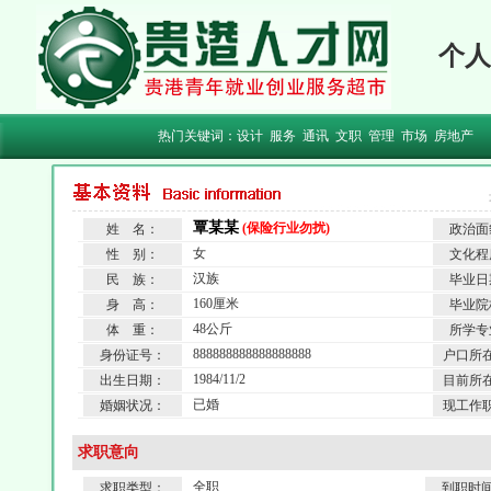
个人
热门关键词：
设计
服务
通讯
文职
管理
市场
房地产
覃某某
(保险行业勿扰)
姓 名：
政治面
女
性 别：
文化程
汉族
民 族：
毕业日
160厘米
身 高：
毕业院
48公斤
体 重：
所学专
888888888888888888
身份证号：
户口所
1984/11/2
出生日期：
目前所
已婚
婚姻状况：
现工作
求职意向
全职
求职类型：
到职时