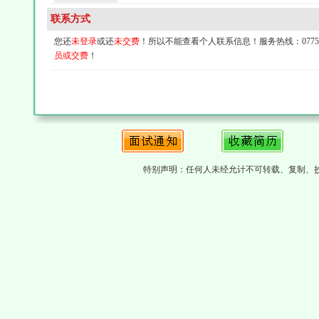
联系方式
您还
未登录
或还
未交费
！所以不能查看个人联系信息！服务热线：0775-4
员或交费
！
特别声明：任何人未经允计不可转载、复制、