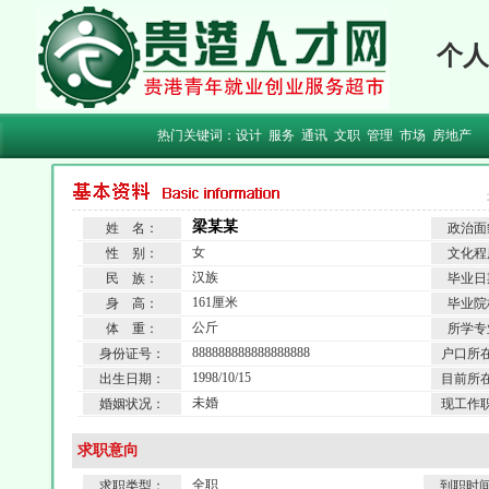
个人
热门关键词：
设计
服务
通讯
文职
管理
市场
房地产
梁某某
姓 名：
政治面
女
性 别：
文化程
汉族
民 族：
毕业日
161厘米
身 高：
毕业院
公斤
体 重：
所学专
888888888888888888
身份证号：
户口所
1998/10/15
出生日期：
目前所
未婚
婚姻状况：
现工作
求职意向
全职
求职类型：
到职时