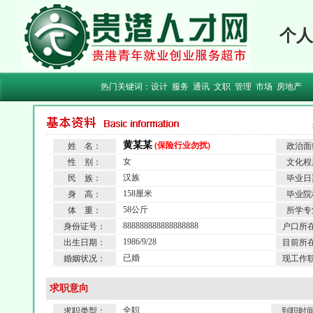
个人
热门关键词：
设计
服务
通讯
文职
管理
市场
房地产
黄某某
(保险行业勿扰)
姓 名：
政治面
女
性 别：
文化程
汉族
民 族：
毕业日
158厘米
身 高：
毕业院
58公斤
体 重：
所学专
888888888888888888
身份证号：
户口所
1986/9/28
出生日期：
目前所
已婚
婚姻状况：
现工作
求职意向
全职
求职类型：
到职时