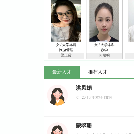
女 / 大学本科
女 / 大学本科
旅游管理
数学
梁正霞
何丽明
最新人才
推荐人才
洪凤娟
女
∣
26
∣
大学本科
∣
其它
蒙翠珊