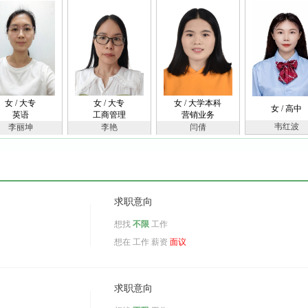
女 / 大专
女 / 大专
女 / 大学本科
女 / 高中
英语
工商管理
营销业务
韦红波
李丽坤
李艳
闫倩
求职意向
想找
不限
工作
想在
工作 薪资
面议
求职意向