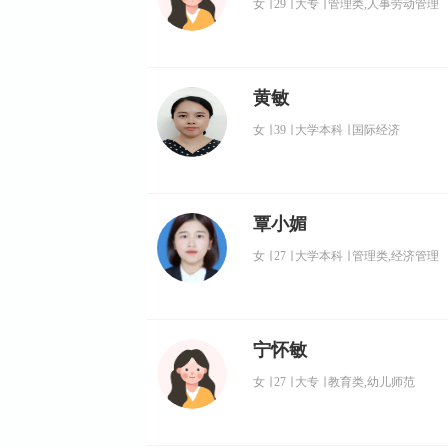
女
∣
29
∣
大专
∣
管理类,人事劳动管理
黄敏
女
∣
39
∣
大学本科
∣
国际经济
覃小媚
女
∣
27
∣
大学本科
∣
管理类,经济管理
宁怀敏
女
∣
27
∣
大专
∣
教育类,幼儿师范