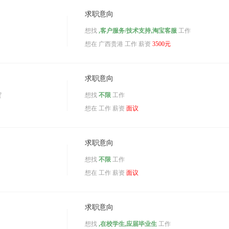
求职意向
想找
,客户服务/技术支持,淘宝客服
工作
想在
广西贵港
工作 薪资
3500元
求职意向
贸
想找
不限
工作
想在
工作 薪资
面议
求职意向
想找
不限
工作
想在
工作 薪资
面议
求职意向
想找
,在校学生,应届毕业生
工作