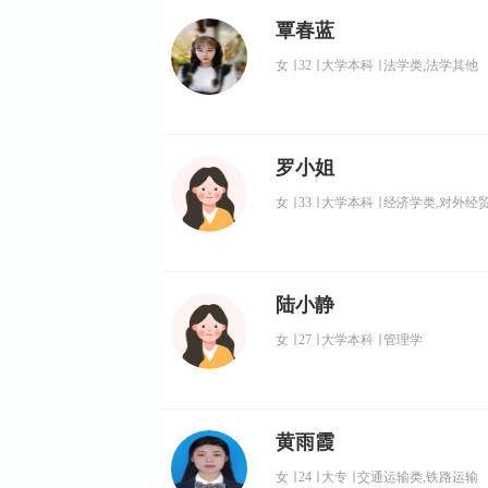
覃春蓝
女
∣
32
∣
大学本科
∣
法学类,法学其他
罗小姐
女
∣
33
∣
大学本科
∣
经济学类,对外经
陆小静
女
∣
27
∣
大学本科
∣
管理学
黄雨霞
女
∣
24
∣
大专
∣
交通运输类,铁路运输