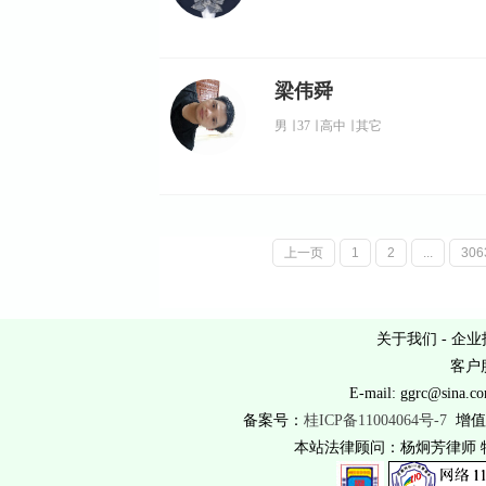
梁伟舜
男
∣
37
∣
高中
∣
其它
上一页
1
2
...
306
关于我们
-
企业
客户服
E-mail: ggrc@
备案号：
桂ICP备11004064号-7
增值
本站法律顾问：杨炯芳律师