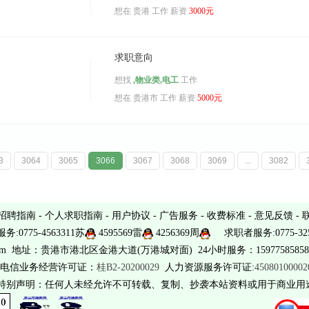
想在
贵港
工作 薪资
3000元
求职意向
想找
,物业类,电工
工作
想在
贵港市
工作 薪资
5000元
3
3064
3065
3066
3067
3068
3069
...
3082
招聘指南
-
个人求职指南
-
用户协议
-
广告服务
-
收费标准
-
意见反馈
-
务:0775-4563311苏
4595569雷
4256369周
求职者服务:0775-325
sina.com 地址：贵港市港北区金港大道(万港城对面) 24小时服务：15977585858 
电信业务经营许可证：
桂B2-20200029
人力资源服务许可证:
4508010000
 特别声明：任何人未经允许不可转载、复制、抄袭本站资料或用于商业用