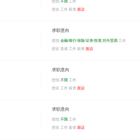
想找
不限
工作
想在
工作 薪资
面议
求职意向
想找
金融/银行/保险/证券/投资,对外贸易
工作
想在
贵港
工作 薪资
面议
求职意向
想找
不限
工作
想在
工作 薪资
面议
求职意向
想找
不限
工作
想在
工作 薪资
面议