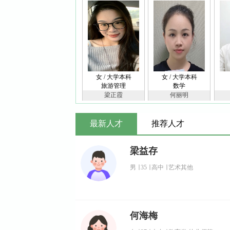
女 / 大学本科
女 / 大学本科
旅游管理
数学
梁正霞
何丽明
最新人才
推荐人才
梁益存
男
∣
35
∣
高中
∣
艺术其他
何海梅