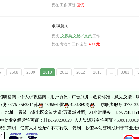
想在
工作 薪资
面议
求职意向
想找
,文职类,文秘／文员
工作
想在
贵港市
工作 薪资
4000元
7
2608
2609
2610
2611
2612
2613
...
3082
招聘指南
-
个人求职指南
-
用户协议
-
广告服务
-
收费标准
-
意见反馈
-
务:0775-4563311苏
4595569雷
4256369周
求职者服务:0775-325
sina.com 地址：贵港市港北区金港大道(万港城对面) 24小时服务：15977585858 
电信业务经营许可证：
桂B2-20200029
人力资源服务许可证:
4508010000
 特别声明：任何人未经允许不可转载、复制、抄袭本站资料或用于商业用