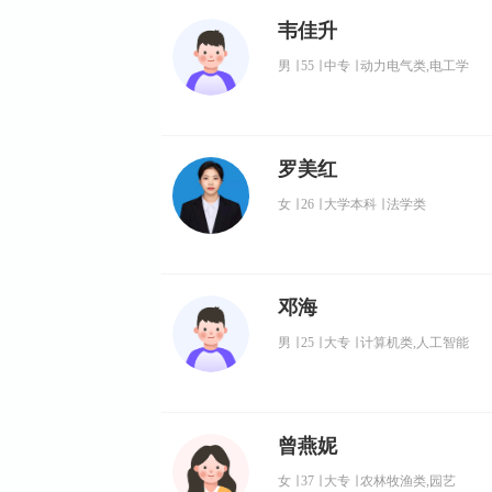
韦佳升
男
∣
55
∣
中专
∣
动力电气类,电工学
罗美红
女
∣
26
∣
大学本科
∣
法学类
邓海
男
∣
25
∣
大专
∣
计算机类,人工智能
曾燕妮
女
∣
37
∣
大专
∣
农林牧渔类,园艺