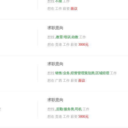
想找
不限
工作
想在
工作 薪资
面议
求职意向
想找
,教育/培训,幼教
工作
想在
贵港
工作 薪资
3000元
求职意向
想找
销售/业务,经营管理策划类,区域经理
工作
想在
广西
工作 薪资
面议
求职意向
程
想找
,后勤/服务类,司机
工作
想在
贵港
工作 薪资
5000元