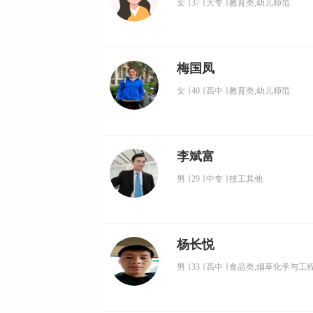
女
∣
37
∣
大专
∣
教育类,幼儿师范
梅国凤
女
∣
40
∣
高中
∣
教育类,幼儿师范
李斌富
男
∣
29
∣
中专
∣
技工其他
杨长悦
男
∣
33
∣
高中
∣
食品类,烟草化学与工