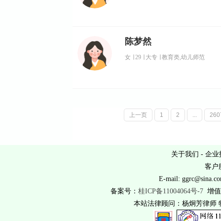
陈梦然
女
∣
29
∣
大专
∣
教育类,幼儿师范
上一页
1
2
...
260
关于我们
-
企业
客户服
E-mail: ggrc@
备案号：
桂ICP备11004064号-7
增值
本站法律顾问：杨炯芳律师