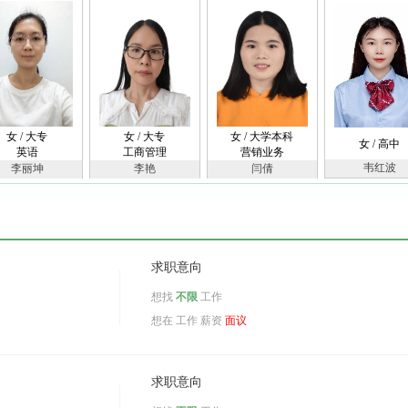
女 / 大专
女 / 大专
女 / 大学本科
女 / 高中
英语
工商管理
营销业务
韦红波
李丽坤
李艳
闫倩
求职意向
想找
不限
工作
想在
工作 薪资
面议
求职意向