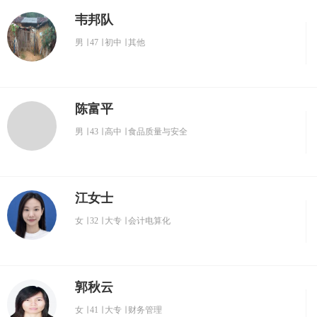
韦邦队
男
∣
47
∣
初中
∣
其他
陈富平
男
∣
43
∣
高中
∣
食品质量与安全
江女士
女
∣
32
∣
大专
∣
会计电算化
郭秋云
女
∣
41
∣
大专
∣
财务管理