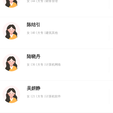
女
∣
44
∣
大专
∣
财务管理
陈结引
女
∣
40
∣
大专
∣
建筑其他
陆晓丹
女
∣
36
∣
大专
∣
计算机网络
吴妍静
女
∣
21
∣
大专
∣
计算机软件