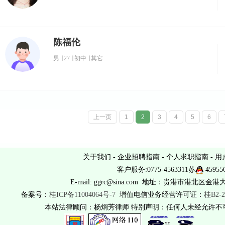
陈福伦
男
∣
27
∣
初中
∣
其它
上一页
1
2
3
4
5
6
关于我们
-
企业招聘指南
-
个人求职指南
-
用
客户服务:0775-4563311苏
45955
E-mail: ggrc@sina.com 地址：贵港市港北区金港
备案号：
桂ICP备11004064号-7
增值电信业务经营许可证：
桂B2-2
本站法律顾问：杨炯芳律师 特别声明：任何人未经允许