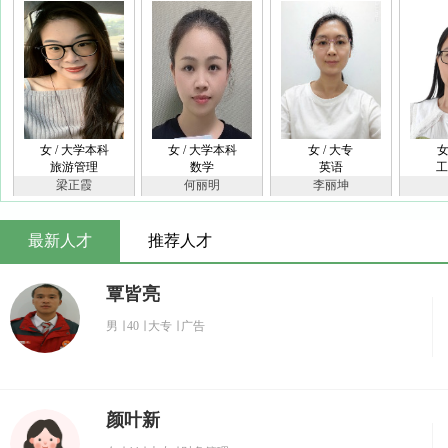
女 / 大学本科
女 / 大学本科
女 / 大专
女
旅游管理
数学
英语
工
梁正霞
何丽明
李丽坤
最新人才
推荐人才
覃皆亮
男
∣
40
∣
大专
∣
广告
颜叶新