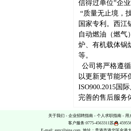
信得过单位”企
“质量无止境，
国家专利。西江
自动燃油（燃气
炉、有机载体锅
等。
公司将严格遵循
以更新更节能环
ISO900.2
完善的售后服务
关于我们
-
企业招聘指南
-
个人求职指南
-
用
客户服务:0775-4563311苏
45955
E-mail: ggrc@sina.com 地址：贵港市港北区金港