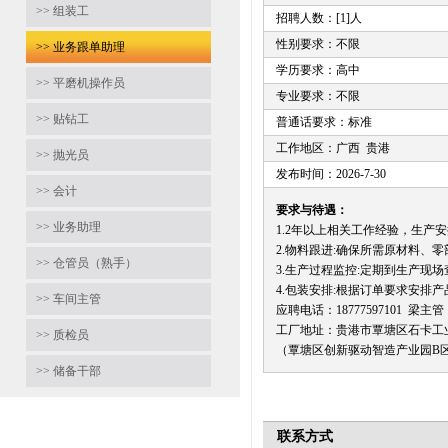
>> 组装工
招聘人数：[1]人
性别要求：不限
>> 业务跟单助理
学历要求：高中
>> 平磨机操作员
专业要求：不限
>> 贴钻工
普通话要求：标准
工作地区：广西 贵港
>> 抛光员
发布时间：2026-7-30
>> 会计
要求与待遇：
>> 业务助理
1.2年以上相关工作经验，生产
2.物料跟进:确保所需原材料、
>> 仓管员（熟手）
3.生产过程监控:定期到生产
4.包装安排:根据订单要求安排
>> 车间主管
应聘电话：18777597101 梁主管
工厂地址：贵港市覃塘区石卡工
>> 质检员
（覃塘区创新驱动智造产业园B区
>> 储备干部
联系方式