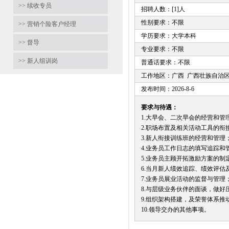
>> 续收专员
招聘人数：[1]人
性别要求：不限
>> 营销个险客户经理
学历要求：大学本科
>> 督导
专业要求：不限
>> 新人组训岗
普通话要求：不限
工作地区：广西 广西壮族自治
发布时间：2026-8-6
要求与待遇：
1.大早会、二次早会的经营和管
2.职场布置及相关活动工具的衔
3.新人衔接训练班的经营和管理
4.业务员工作日志的填写追踪和
5.业务员主顾开拓激励方案的制
6.当月新人绩效追踪、绩效评估
7.业务员展业活动的监督与管理
8.与层级业务伙伴的面谈，做好
9.组织架构搭建，及荣誉体系推
10.领导交办的其他事项。