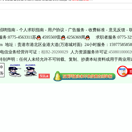
招聘指南
-
个人求职指南
-
用户协议
-
广告服务
-
收费标准
-
意见反馈
-
务:0775-4563311苏
4595569雷
4256369周
求职者服务:0775-325
sina.com 地址：贵港市港北区金港大道(万港城对面) 24小时服务：15977585858 
电信业务经营许可证：
桂B2-20200029
人力资源服务许可证:
4508010000
 特别声明：任何人未经允许不可转载、复制、抄袭本站资料或用于商业用
51La