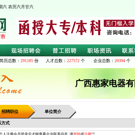
 星期六 农历六月廿六
简历总数：
291185
份 人才总数：
227572
个 企业总数：
20394
个 
广西惠家电器有
招聘职位
单位简介
系方式
个人注册会员登录后才能查看企业联系信息, 请
登陆
或
注册
!!!