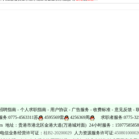
招聘指南
-
个人求职指南
-
用户协议
-
广告服务
-
收费标准
-
意见反馈
-
务:0775-4563311苏
4595569雷
4256369周
求职者服务:0775-325
sina.com 地址：贵港市港北区金港大道(万港城对面) 24小时服务：15977585858 
电信业务经营许可证：
桂B2-20200029
人力资源服务许可证:
4508010000