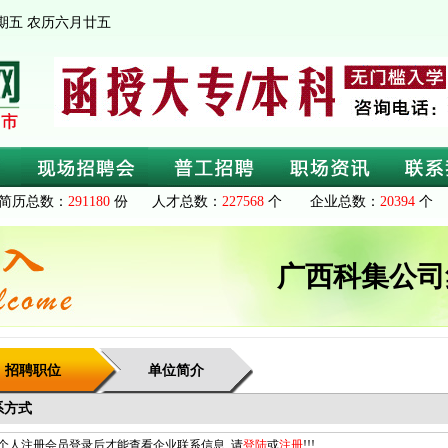
 星期五 农历六月廿五
简历总数：
291180
份 人才总数：
227568
个 企业总数：
20394
个 
广西科集公司
招聘职位
单位简介
系方式
个人注册会员登录后才能查看企业联系信息, 请
登陆
或
注册
!!!